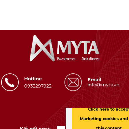
Hotline
Email
info@myta.vn
0932297922
Click here to accep
Marketing cookies and
this content
Kết nối ngay