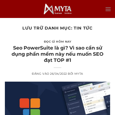
Bỏ
qua
nội
dung
LƯU TRỮ DANH MỤC:
TIN TỨC
ĐỌC GÌ HÔM NAY
Seo PowerSuite là gì? Vì sao cần sử
dụng phần mềm này nếu muốn SEO
đạt TOP #1
ĐĂNG VÀO
26/04/2022
BỞI
MYTA